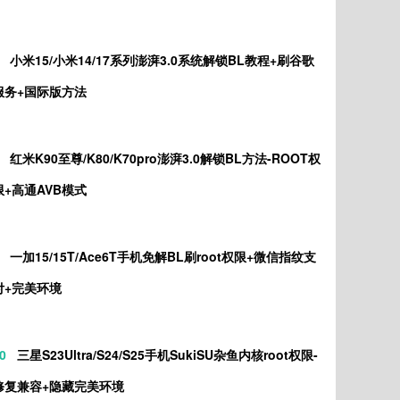
小米15/小米14/17系列澎湃3.0系统解锁BL教程+刷谷歌
服务+国际版方法
红米K90至尊/K80/K70pro澎湃3.0解锁BL方法-ROOT权
限+高通AVB模式
一加15/15T/Ace6T手机免解BL刷root权限+微信指纹支
付+完美环境
0
三星S23Ultra/S24/S25手机SukiSU杂鱼内核root权限-
修复兼容+隐藏完美环境