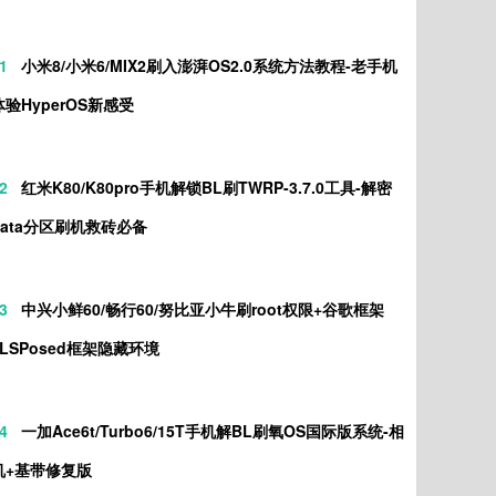
1
小米8/小米6/MIX2刷入澎湃OS2.0系统方法教程-老手机
体验HyperOS新感受
2
红米K80/K80pro手机解锁BL刷TWRP-3.7.0工具-解密
data分区刷机救砖必备
3
中兴小鲜60/畅行60/努比亚小牛刷root权限+谷歌框架
+LSPosed框架隐藏环境
4
一加Ace6t/Turbo6/15T手机解BL刷氧OS国际版系统-相
机+基带修复版