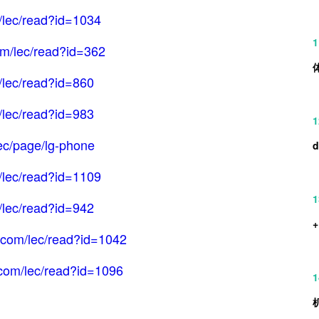
/lec/read?id=1034
1
om/lec/read?id=362
/lec/read?id=860
/lec/read?id=983
1
ec/page/lg-phone
/lec/read?id=1109
1
/lec/read?id=942
.com/lec/read?id=1042
com/lec/read?id=1096
1