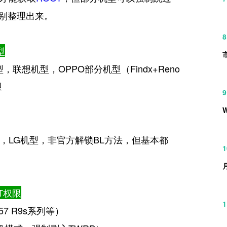
分别整理出来。
8
型
联想机型，OPPO部分机型（Findx+Reno
型
9
，LG机型，非官方解锁BL方法，但基本都
1
OT权限
1
7 R9s系列等）