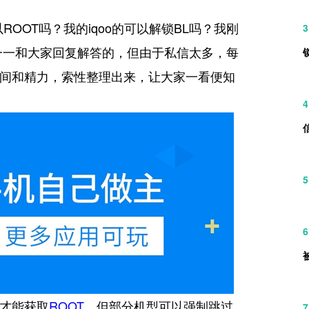
OOT吗？我的iqoo的可以解锁BL吗？我刚
3
一一和大家回复解答的，但由于私信太多，
每
间和精力，索性整理出来，让大家一看便知
4
5
6
后才能获取
ROOT
，但部分机型可以强制跳过
7