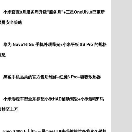
小米官宣8月服务周升级“服务月”+三星OneUI9.0已更新
锁屏安全策略
华为 Nova16 SE 手机外观曝光+小米平板 8S Pro 的规格
信息
黑鲨手机品类的官方售后维修+红魔6 Pro+磁吸散热器
小米澎程车型全系标配小米HAD辅助驾驶+小米澎程F码
被炒至上万
vivo X300 E上架+三星OneUI 9密码输错过多将永久锁机