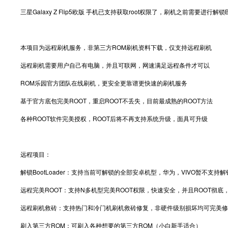
三星Galaxy Z Flip5欧版 手机已支持获取root权限了，刷机之前需要
本项目为远程刷机服务，非第三方ROM刷机资料下载，仅支持远程刷机
远程刷机需要用户自己有电脑，并且可联网，网速满足远程条件才可以
ROM乐园官方团队在线刷机，更安全更靠谱更快速的刷机服务
基于官方底包完美ROOT，重启ROOT不丢失，目前最成熟的ROOT方法
各种ROOT软件完美授权，ROOT后将不再支持系统升级，面具可升级
远程项目：
解锁BootLoader：支持当前可解锁的全部安卓机型，华为，VIVO暂不支持解
远程完美ROOT：支持N多机型完美ROOT权限，快速安全，并且ROOT彻底，
远程刷机救砖：支持热门和冷门机刷机救砖修复，非硬件级别损坏均可完美修
刷入第三方ROM：可刷入各种想要的第三方ROM（小白新手适合）