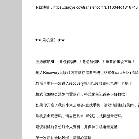
下载地址：https://xiaoye.cowtransfer.com/s/110344d1316745
★★ 刷机需知★★
.务必解锁BL！务必解锁BL！务必解锁BL！重要的事说三遍！
.刷入Recovery后读取内置储存需要先进行格式化data分区(清除-
.然后再重启一次进入recovery就可以读取刷机包进行卡刷了！
.格式化data会清除内置储存，格式化前记得备份好数据！
.如果你开启了我的小米云服务-查找手机，请双清刷机前关闭
.刷机后出现密码，请自己到MIUI论坛，找回登录密码
.建议刷机前备份好个人资料，并保持手机电量充足
.第一次启动会比较慢，清耐心等待