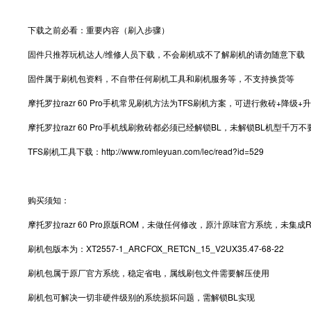
下载之前必看：重要内容（刷入步骤）
固件只推荐玩机达人/维修人员下载，不会刷机或不了解刷机的请勿随意下载
固件属于刷机包资料，不自带任何刷机工具和刷机服务等，不支持换货等
摩托罗拉razr 60 Pro手机常见刷机方法为TFS刷机方案，可进行救砖+降级+
摩托罗拉razr 60 Pro手机线刷救砖都必须已经解锁BL，未解锁BL机型千万
TFS刷机工具下载：http://www.romleyuan.com/lec/read?id=529
购买须知：
摩托罗拉razr 60 Pro原版ROM，未做任何修改，原汁原味官方系统，未集成
刷机包版本为：XT2557-1_ARCFOX_RETCN_15_V2UX35.47-68-22
刷机包属于原厂官方系统，稳定省电，属线刷包文件需要解压使用
刷机包可解决一切非硬件级别的系统损坏问题，需解锁BL实现