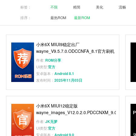
标签：
不限
精简
美化
流畅
排序：
最热ROM
最新ROM
小米6X MIUI9稳定出厂
wayne_V9.5.7.0.ODCCNFA_8.1官方刷机
包 完全免费
作者:
ROM分享
UI类型:
官方
安卓版本：
Android 8.1
发布时间：
2025年11月03日
小米6X MIUI12稳定版
wayne_images_V12.0.2.0.PDCCNXM_9.0
官方原厂线刷包
作者:
JK无梦
UI类型:
官方
安卓版本：
Android 9.0