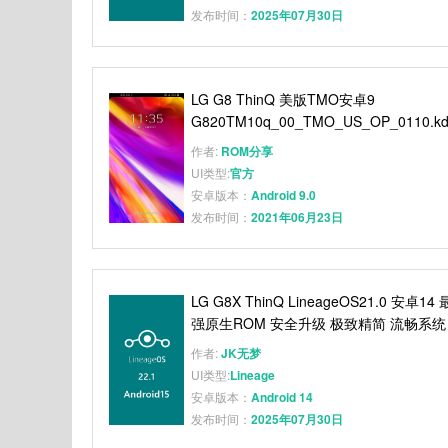
发布时间：
2025年07月30日
LG G8 ThinQ 美版TMO安卓9
G820TM10q_00_TMO_US_OP_0110.kd
官方原版 线刷救砖包
作者:
ROM分享
UI类型:
官方
安卓版本：
Android 9.0
发布时间：
2021年06月23日
LG G8X ThinQ LineageOS21.0 安卓14 
强原生ROM 安全升级 极致精简 流畅系统
作者:
JK无梦
UI类型:
Lineage
安卓版本：
Android 14
发布时间：
2025年07月30日