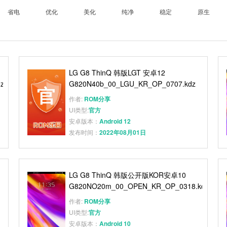
省电
优化
美化
纯净
稳定
原生
LG G8 ThinQ 韩版LGT 安卓12
z
G820N40b_00_LGU_KR_OP_0707.kdz
官方原版 线刷救砖包
作者:
ROM分享
UI类型:
官方
安卓版本：
Android 12
发布时间：
2022年08月01日
LG G8 ThinQ 韩版公开版KOR安卓10
G820NO20m_00_OPEN_KR_OP_0318.kdz
官方原版 线刷救砖包
作者:
ROM分享
UI类型:
官方
安卓版本：
Android 10