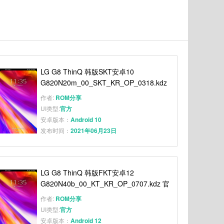
LG G8 ThinQ 韩版SKT安卓10
G820N20m_00_SKT_KR_OP_0318.kdz
官方原版 线刷救砖包
作者:
ROM分享
UI类型:
官方
安卓版本：
Android 10
发布时间：
2021年06月23日
LG G8 ThinQ 韩版FKT安卓12
G820N40b_00_KT_KR_OP_0707.kdz 官
方原版 线刷救砖包
作者:
ROM分享
UI类型:
官方
安卓版本：
Android 12