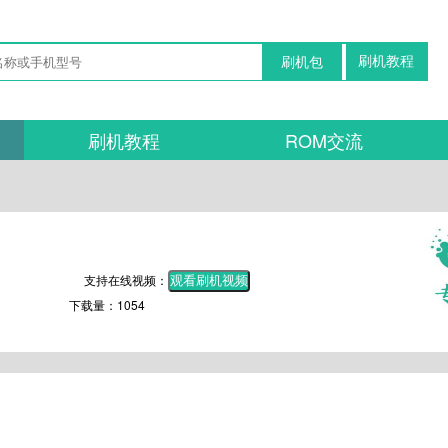
刷机教程
刷机包
刷机教程
ROM交流
支持在线视频：
观看刷机视频
下载量：1054