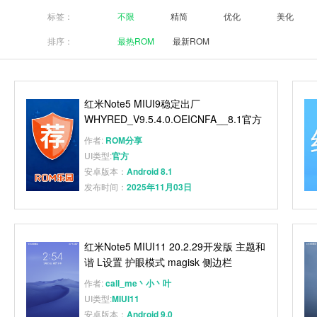
标签：
不限
精简
优化
美化
排序：
最热ROM
最新ROM
红米Note5 MIUI9稳定出厂
WHYRED_V9.5.4.0.OEICNFA__8.1官方
刷机包 完全免费
作者:
ROM分享
UI类型:
官方
安卓版本：
Android 8.1
发布时间：
2025年11月03日
红米Note5 MIUI11 20.2.29开发版 主题和
谐 L设置 护眼模式 magisk 侧边栏
作者:
call_me丶小丶叶
UI类型:
MIUI11
安卓版本：
Android 9.0