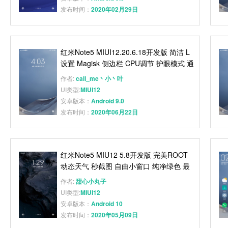
发布时间：
2020年02月29日
红米Note5 MIUI12.20.6.18开发版 简洁 L
设置 Magisk 侧边栏 CPU调节 护眼模式 通
知特效
作者:
call_me丶小丶叶
UI类型:
MIUI12
安卓版本：
Android 9.0
发布时间：
2020年06月22日
红米Note5 MIU12 5.8开发版 完美ROOT
动态天气 秒截图 自由小窗口 纯净绿色 最
新体验
作者:
甜心小丸子
UI类型:
MIUI12
安卓版本：
Android 10
发布时间：
2020年05月09日