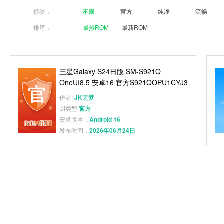
标签：
不限
官方
纯净
流畅
排序：
最热ROM
最新ROM
三星Galaxy S24日版 SM-S921Q
OneUI8.5 安卓16 官方S921QOPU1CYJ3
纯净原版 线刷包
作者:
JK无梦
UI类型:
官方
安卓版本：
Android 16
发布时间：
2026年06月24日