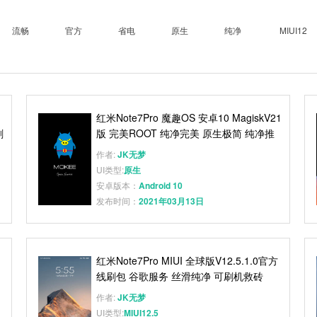
流畅
官方
省电
原生
纯净
MIUI12
红米Note7Pro 魔趣OS 安卓10 MagiskV21
刷
版 完美ROOT 纯净完美 原生极简 纯净推
荐
作者:
JK无梦
UI类型:
原生
安卓版本：
Android 10
发布时间：
2021年03月13日
制
红米Note7Pro MIUI 全球版V12.5.1.0官方
线刷包 谷歌服务 丝滑纯净 可刷机救砖
作者:
JK无梦
UI类型:
MIUI12.5