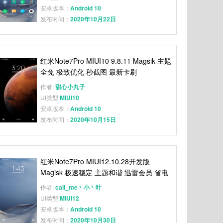
安卓版本：
Android 10
发布时间：
2020年10月22日
红米Note7Pro MIUI10 9.8.11 Magsik 主题
全免 极致优化 秒截图 最新卡刷
作者:
甜心小丸子
UI类型:
MIUI10
安卓版本：
Android 10
发布时间：
2020年10月15日
红米Note7Pro MIUI12.10.28开发版
Magisk 极速稳定 主题和谐 迅雷会员 省电
美化 简洁清爽 秒截图
作者:
call_me丶小丶叶
UI类型:
MIUI12
安卓版本：
Android 10
发布时间：
2020年10月30日