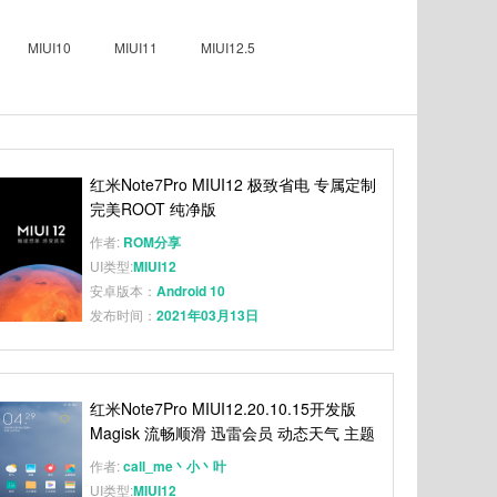
MIUI10
MIUI11
MIUI12.5
红米Note7Pro MIUI12 极致省电 专属定制
完美ROOT 纯净版
作者:
ROM分享
UI类型:
MIUI12
安卓版本：
Android 10
发布时间：
2021年03月13日
红米Note7Pro MIUI12.20.10.15开发版
Magisk 流畅顺滑 迅雷会员 动态天气 主题
和谐 省电稳定 秒截图
作者:
call_me丶小丶叶
UI类型:
MIUI12