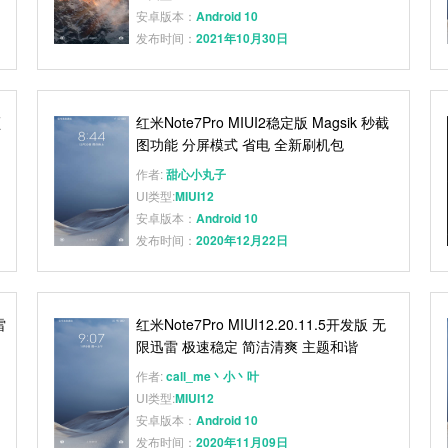
安卓版本：
Android 10
发布时间：
2021年10月30日
顺
红米Note7Pro MIUI2稳定版 Magsik 秒截
图功能 分屏模式 省电 全新刷机包
作者:
甜心小丸子
UI类型:
MIUI12
安卓版本：
Android 10
发布时间：
2020年12月22日
雷
红米Note7Pro MIUI12.20.11.5开发版 无
限迅雷 极速稳定 简洁清爽 主题和谐
Magisk 秒截图
作者:
call_me丶小丶叶
UI类型:
MIUI12
安卓版本：
Android 10
发布时间：
2020年11月09日