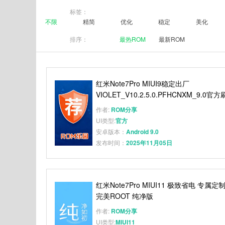
标签：
不限
精简
优化
稳定
美化
排序：
最热ROM
最新ROM
红米Note7Pro MIUI9稳定出厂
VIOLET_V10.2.5.0.PFHCNXM_9.0官方
机包 完全免费
作者:
ROM分享
UI类型:
官方
安卓版本：
Android 9.0
发布时间：
2025年11月05日
红米Note7Pro MIUI11 极致省电 专属定
完美ROOT 纯净版
作者:
ROM分享
UI类型:
MIUI11