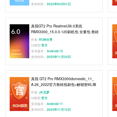
发布时间：
2022年04月01日
真我GT2 Pro RealmeUI6.0系统
RMX3300_15.0.0.120刷机包 全量包 救砖
升级 卡刷版
作者:
ROM分享
UI类型:
官方
安卓版本：
Android 15
发布时间：
2025年11月24日
真我 GT2 Pro RMX3300domestic_11_
A.26_2022官方救砖线刷包+解锁密码-降
级出厂版本
作者:
JK无梦
UI类型:
官方
安卓版本：
Android 11
发布时间：
2024年11月12日