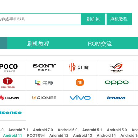
刷机教程
刷机包
刷机教程
ROM交流
8.0
Android 7.1
Android 7.0
Android 6.0
Android 5.1
Android 5.0
And
Android 11
ROOT专用
Android 12
Android 13
Android 14
Android 1