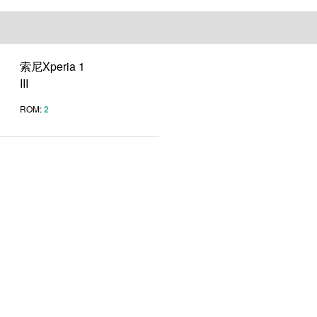
索尼Xperia 1
III
ROM:
2