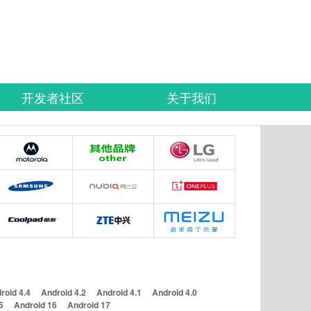
开发者社区
关于我们
roid 4.4
Android 4.2
Android 4.1
Android 4.0
5
Android 16
Android 17