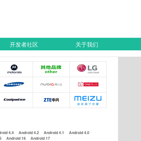
开发者社区
关于我们
roid 4.4
Android 4.2
Android 4.1
Android 4.0
5
Android 16
Android 17