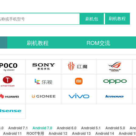
刷机教程
刷机包
刷机教程
ROM交流
8.0
Android 7.1
Android 7.0
Android 6.0
Android 5.1
Android 5.0
And
Android 11
ROOT专用
Android 12
Android 13
Android 14
Android 1