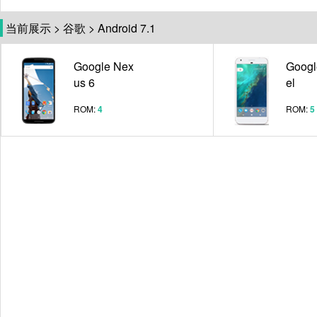
当前展示
>
谷歌
>
Android 7.1
Google Nex
Googl
us 6
el
ROM:
4
ROM:
5