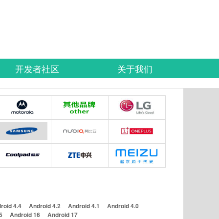
开发者社区
关于我们
roid 4.4
Android 4.2
Android 4.1
Android 4.0
5
Android 16
Android 17