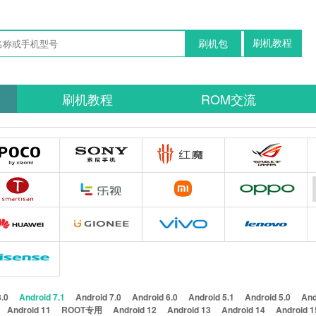
刷机教程
刷机包
刷机教程
ROM交流
8.0
Android 7.1
Android 7.0
Android 6.0
Android 5.1
Android 5.0
And
Android 11
ROOT专用
Android 12
Android 13
Android 14
Android 1