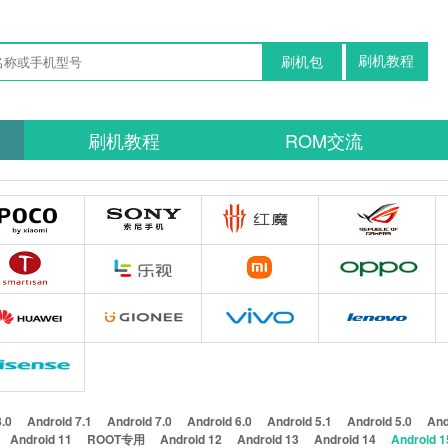
刷机教程
刷机包
刷机教程
ROM交流
8.0
Android 7.1
Android 7.0
Android 6.0
Android 5.1
Android 5.0
And
Android 11
ROOT专用
Android 12
Android 13
Android 14
Android 1