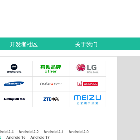
开发者社区
关于我们
roid 4.4
Android 4.2
Android 4.1
Android 4.0
5
Android 16
Android 17