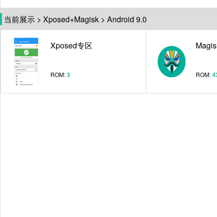
当前展示
>
Xposed+Magisk
>
Android 9.0
Xposed专区
Magi
ROM:
3
ROM:
4