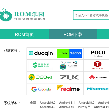
ROM首页
ROM下载
品牌选择：
系统版本：
全部
Android 9.0
Android 8.1
Android 8.0
Android
Android 4.3
Android 10
Pure专用
Android 1