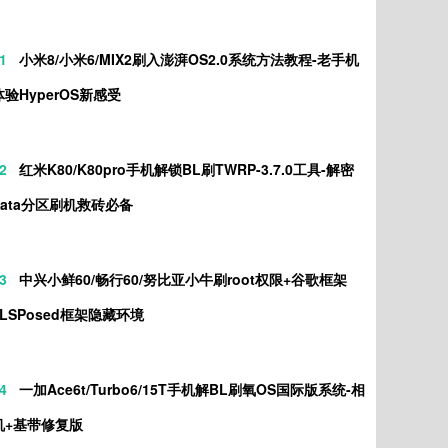
1
小米8/小米6/MIX2刷入澎湃OS2.0系统方法教程-老手机
体验HyperOS新感受
2
红米K80/K80pro手机解锁BL刷TWRP-3.7.0工具-解密
data分区刷机救砖必备
3
中兴小鲜60/畅行60/努比亚小牛刷root权限+谷歌框架
+LSPosed框架隐藏环境
4
一加Ace6t/Turbo6/15T手机解BL刷氧OS国际版系统-相
机+基带修复版