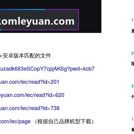
7
8
+安卓版本匹配的文件
/s/1uzadk663eSCopY7cpjAKSg?pwd=kcb7
yuan.com/lec/read?id=201
9
eyuan.com/lec/read?id=620
yuan.com/lec/read?id=738
1
.com/lec/page
（根据自己品牌机型下载）