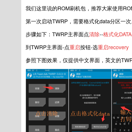
我们这里说的ROM刷机包，推荐大家使用R
第一次启动TWRP，需要格式化data分区一次
步骤如下：TWRP主界面点
清除
--
格式化DAT
到TWRP主界面-点
重启
按钮-选
重启
recovery
参照下图效果，仅提供中文界面，英文的TW