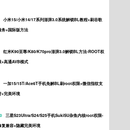
小米15/小米14/17系列澎湃3.0系统解锁BL教程+刷谷歌
服务+国际版方法
红米K90至尊/K80/K70pro澎湃3.0解锁BL方法-ROOT权
限+高通AVB模式
一加15/15T/Ace6T手机免解BL刷root权限+微信指纹支
付+完美环境
0
三星S23Ultra/S24/S25手机SukiSU杂鱼内核root权限-
修复兼容+隐藏完美环境