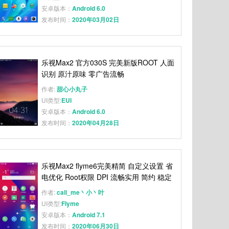
安卓版本：
Android 6.0
发布时间：
2020年03月02日
乐视Max2 官方030S 完美新版ROOT 人面
识别 原汁原味 零广告流畅
作者:
甜心小丸子
UI类型:
EUI
安卓版本：
Android 6.0
发布时间：
2020年04月28日
乐视Max2 flyme6完美精简 自定义设置 省
电优化 Root权限 DPI 流畅实用 简约 稳定
作者:
call_me丶小丶叶
UI类型:
Flyme
安卓版本：
Android 7.1
发布时间：
2020年06月30日