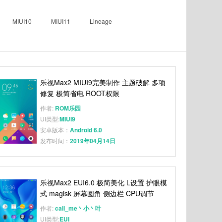
MIUI10
MIUI11
Lineage
乐视Max2 MIUI9完美制作 主题破解 多项
修复 极简省电 ROOT权限
作者:
ROM乐园
UI类型:
MIUI9
安卓版本：
Android 6.0
发布时间：
2019年04月14日
乐视Max2 EUI6.0 极简美化 L设置 护眼模
式 magisk 屏幕圆角 侧边栏 CPU调节
作者:
call_me丶小丶叶
UI类型:
EUI