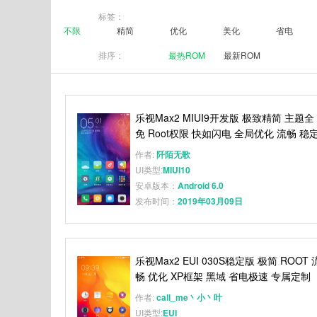
标签：
不限
精简
优化
美化
省电
排序：
最热ROM
最新ROM
乐视Max2 MIUI9开发版 极致精简 主题全
免 Root权限 快如闪电 全局优化 流畅 稳
作者:
阡陌无歌
UI类型:
MIUI10
安卓版本：
Android 6.0
发布时间：
2019年03月09日
乐视Max2 EUI 030S稳定版 极简 ROOT 
畅 优化 XP框架 黑域 省电极速 专属定制
作者:
call_me丶小丶叶
UI类型:
EUI