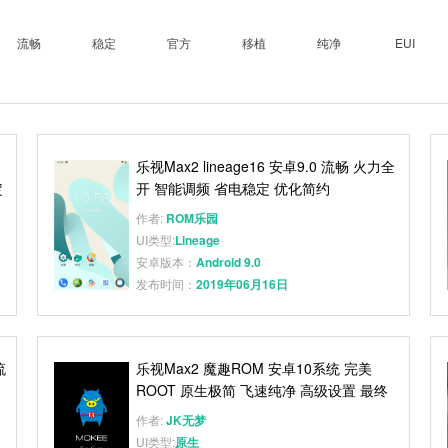
流畅
稳定
官方
移植
纯净
EUI
乐视Max2 lineage16 安卓9.0 流畅 火力全
定
开 智能调频 省电稳定 优化简约
作者:
ROM乐园
UI类型:
Lineage
安卓版本：
Android 9.0
发布时间：
2019年06月16日
流
乐视Max2 魔趣ROM 安卓10系统 完美
ROOT 原生极简 飞速纯净 高级设置 最终
版
作者:
JK无梦
UI类型:
原生