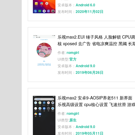
安卓版本：
Android 6.0
发布时间：
2020年11月02日
乐视max2.EUI 锤子风格 人脸解锁 CPU调
核 xposed 去广告 省电凉爽温控 黑阈 长
备用
作者:
romgirl
UI类型:
官方
安卓版本：
Android 9.0
发布时间：
2019年06月26日
乐视max2 安卓9-AOSIP养老511 新界面
乐视高级设置 cpu核心设置 飞速丝滑 游
定制
作者:
romgirl
UI类型:
原生
安卓版本：
Android 9.0
发布时间：
2019年05月11日