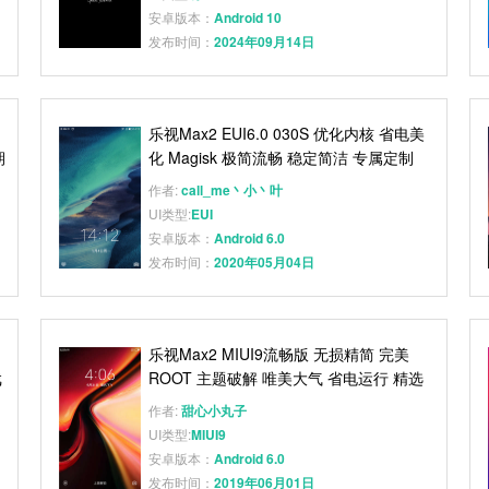
安卓版本：
Android 10
发布时间：
2024年09月14日
乐视Max2 EUI6.0 030S 优化内核 省电美
期
化 Magisk 极简流畅 稳定简洁 专属定制
作者:
call_me丶小丶叶
UI类型:
EUI
安卓版本：
Android 6.0
发布时间：
2020年05月04日
乐视Max2 MIUI9流畅版 无损精简 完美
戏
ROOT 主题破解 唯美大气 省电运行 精选
纯净版
作者:
甜心小丸子
UI类型:
MIUI9
安卓版本：
Android 6.0
发布时间：
2019年06月01日